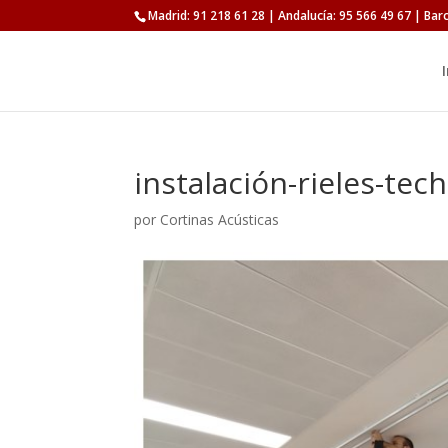
Madrid: 91 218 61 28 | Andalucía: 95 566 49 67 | Bar
I
instalación-rieles-tec
por
Cortinas Acústicas