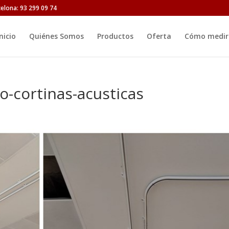
celona: 93 299 09 74
nicio
Quiénes Somos
Productos
Oferta
Cómo medir 
ho-cortinas-acusticas