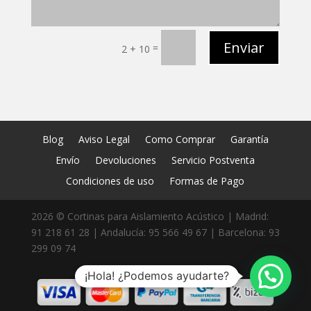
Enviar
=
2 + 10
Blog
Aviso Legal
Como Comprar
Garantía
Envío
Devoluciones
Servicio Postventa
Condiciones de uso
Formas de Pago
2026 © Cortinas para Aislamiento Acústico | Madrid:
91 218 61 28 | Andalucía: 95 566 49 67 | Barcelona: 93
299 09 74
¡Hola! ¿Podemos ayudarte?