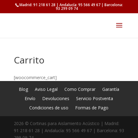
Madrid: 91 218 61 28 | Andalucía: 95 566 49 67 | Barcelona:
93 299 09 74
Carrito
[woocommerce_cart]
Blog
Aviso Legal
Como Comprar
Garantía
Envío
Devoluciones
Servicio Postventa
Condiciones de uso
Formas de Pago
2026 © Cortinas para Aislamiento Acústico | Madrid:
91 218 61 28 | Andalucía: 95 566 49 67 | Barcelona: 93
299 09 74