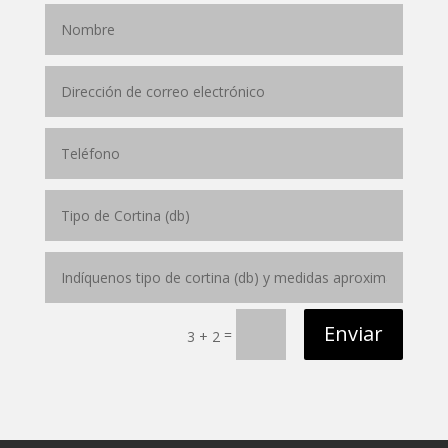
Enviar
=
3 + 2