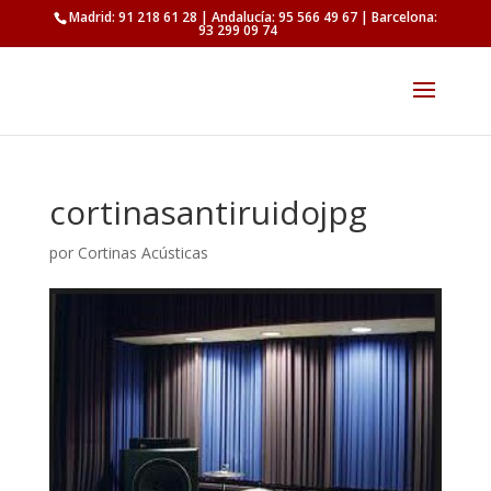
Madrid: 91 218 61 28 | Andalucía: 95 566 49 67 | Barcelona:
93 299 09 74
cortinasantiruidojpg
por
Cortinas Acústicas