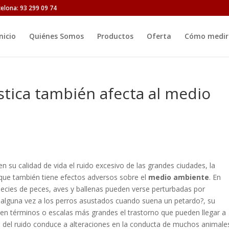
celona: 93 299 09 74
nicio
Quiénes Somos
Productos
Oferta
Cómo medir 
tica también afecta al medio
n su calidad de vida el ruido excesivo de las grandes ciudades, la
 que también tiene efectos adversos sobre el
medio ambiente
. En
ecies de peces, aves y ballenas pueden verse perturbadas por
alguna vez a los perros asustados cuando suena un petardo?, su
o en términos o escalas más grandes el trastorno que pueden llegar a
s del ruido conduce a alteraciones en la conducta de muchos animale