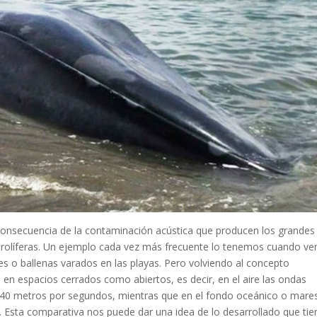
consecuencia de la contaminación acústica que producen los grandes
petrolíferas. Un ejemplo cada vez más frecuente lo tenemos cuando v
nes o ballenas varados en las playas. Pero volviendo al concepto
n espacios cerrados como abiertos, es decir, en el aire las ondas
340 metros por segundos, mientras que en el fondo oceánico o mare
. Esta comparativa nos puede dar una idea de lo desarrollado que ti