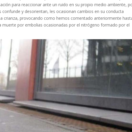
tación para reaccionar ante un ruido en su propio medio ambiente, p
les confunde y desorientan, les ocasionan cambios en su conducta
y la crianza, provocando como hemos comentado anteriormente hast
a muerte por embolias ocasionadas por el nitrógeno formado por el