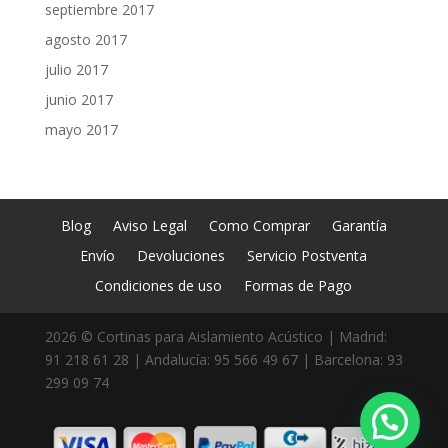
septiembre 2017
agosto 2017
julio 2017
junio 2017
mayo 2017
Blog
Aviso Legal
Como Comprar
Garantía
Envío
Devoluciones
Servicio Postventa
Condiciones de uso
Formas de Pago
2026 © Cortinas para Aislamiento Acústico | Madrid:
91 218 61 28 | Andalucía: 95 566 49 67 | Barcelona: 93
299 09 74